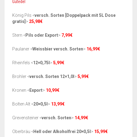
Gutedel
König Pils <
versch. Sorten [Doppelpack mit 5L Dose
gratis]
>
25,98€
Stern <
Pils oder Export
>
7,99€
Paulaner <
Weissbier versch. Sorten
>
16,99€
Rheinfels <
12×0,75l
>
5,99€
Brohler <
versch. Sorten 12×1,0l
>
5,99€
Kronen <
Export
>
10,99€
Bolten Alt <
20×0,5l
>
13,99€
Grevensteiner <
versch. Sorten
>
14,99€
Oberbräu <
Hell oder Alkoholfrei 20×0,5l
>
15,99€