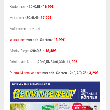
Budweiser <
20×0,5l
>
16,99€
Heineken <
20×0,4l
>
17,99€
Außerdem im Markt:
Warsteiner
<
versch. Sorten
>
13,99€
Moritz Fiege <
20×0,5l
>
18,48€
Brinkhoffs No. 1 <
20×0,5l/24×0,33l
>
11,99€
Ruhrtal Mineralwasser
<
versch. Sorten 12×0,7/0,75
>
3,29€