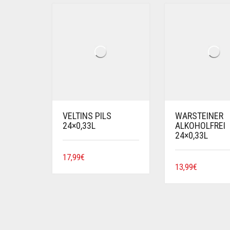
VELTINS PILS
WARSTEINER
24×0,33L
ALKOHOLFREI
24×0,33L
17,99
€
13,99
€