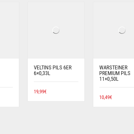
VELTINS PILS 6ER
WARSTEINER
6×0,33L
PREMIUM PILS
11×0,50L
19,99
€
10,49
€