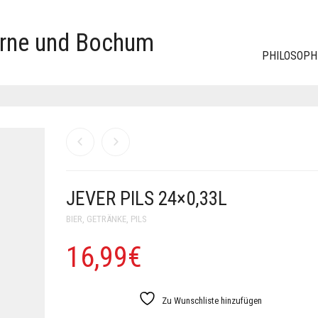
erne und Bochum
PHILOSOPH
JEVER PILS 24×0,33L
BIER
,
GETRÄNKE
,
PILS
16,99
€
Zu Wunschliste hinzufügen