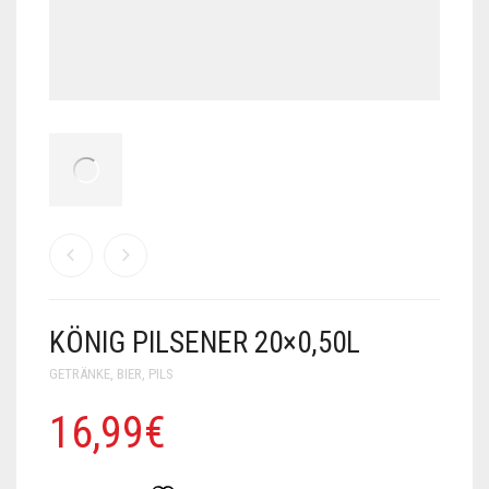
KÖNIG PILSENER 20×0,50L
GETRÄNKE
,
BIER
,
PILS
16,99
€