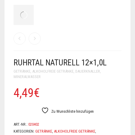
RUHRTAL NATURELL 12×1,0L
GETRÄNKE
,
ALKOHOLFREIE GETRÄNKE
,
DAUERKNALLER
,
MINERALWASSER
4,49
€
Zu Wunschliste hinzufügen
ART.-NR.:
020402
KATEGORIEN:
GETRÄNKE
,
ALKOHOLFREIE GETRÄNKE
,