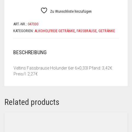
Zu Wunschliste hinzufügen
ART.-NR.:
047330
KATEGORIEN:
ALKOHOLFREIE GETRÄNKE
,
FASSBRAUSE
,
GETRÄNKE
BESCHREIBUNG
Veltins Fassbrause Holunder 6er 6×0,33l Pfand: 3,42€
Preis/l: 2,27€
Related products